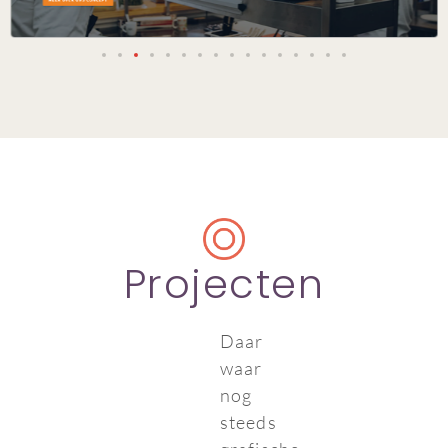
Projecten
Daar
waar
nog
steeds