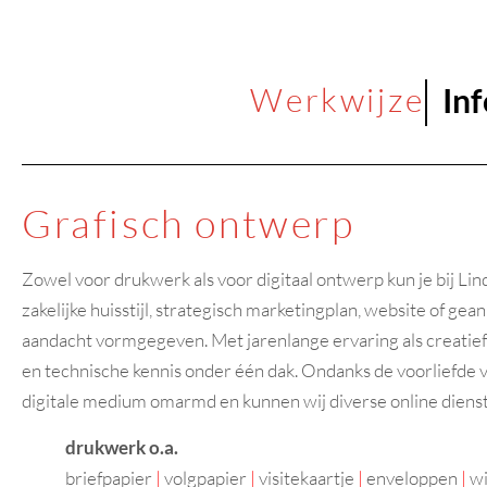
Handlin
Informat
Grafisch ontwerp
Zowel voor drukwerk als voor digitaal ontwerp kun je bij Li
zakelijke huisstijl, strategisch marketingplan, website of ge
aandacht vormgegeven. Met jarenlange ervaring als creatief d
en technische kennis onder één dak. Ondanks de voorliefde 
digitale medium omarmd en kunnen wij diverse online diens
drukwerk o.a.
briefpapier
|
volgpapier
|
visitekaartje
|
enveloppen
|
wi