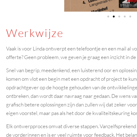
Werkwijze
Vaak is voor Linda ontwerpt een telefoontje en een mail al v
offerte? Geen probleem, we geven je graag een inzicht in de
Snel van begrip, meedenkend, een luisterend oor en oplossing
komen om vlot een begin met een opdracht of project te ku
opdrachtgever op de hoogte gehouden van de ontwikkelinge
ontbreken, dan wordt daar navraag naar gedaan. De wens van
grafisch betere oplossingen zijn dan zullen wij dat zeker vo
eigen voorstel, maar pas als het door de kwaliteitskeuring ko
Elk ontwerpproces omvat diverse stappen. Vanzelfsprekend b
de vorderingen en is er veel ruimte voor feedback. Het belang