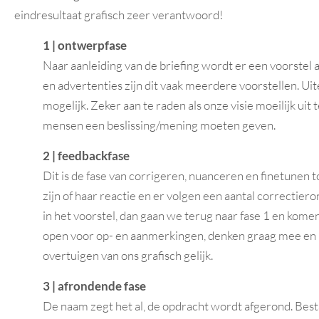
eindresultaat grafisch zeer verantwoord!
1 | ontwerpfase
Naar aanleiding van de briefing wordt er een voorstel al
en advertenties zijn dit vaak meerdere voorstellen. Uit
mogelijk. Zeker aan te raden als onze visie moeilijk uit t
mensen een beslissing/mening moeten geven.
2 | feedbackfase
Dit is de fase van corrigeren, nuanceren en finetunen t
zijn of haar reactie en er volgen een aantal correctier
in het voorstel, dan gaan we terug naar fase 1 en kom
open voor op- en aanmerkingen, denken graag mee en
overtuigen van ons grafisch gelijk.
3 | afrondende fase
De naam zegt het al, de opdracht wordt afgerond. Be