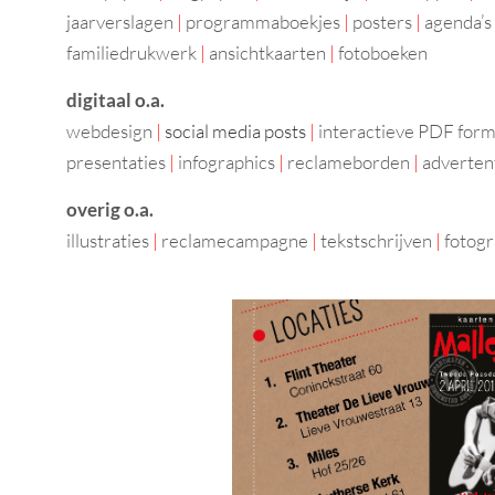
jaarverslagen
|
programmaboekjes
|
posters
|
agenda’s
familiedrukwerk
|
ansichtkaarten
|
fotoboeken
digitaal o.a.
webdesign
|
social media posts
|
interactieve PDF form
presentaties
|
infographics
|
reclameborden
|
adverten
overig o.a.
illustraties
|
reclamecampagne
|
tekstschrijven
|
fotogr