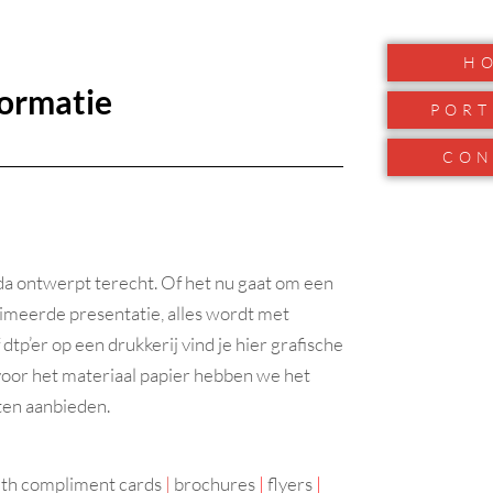
H
g
ie
PORT
CON
nda ontwerpt terecht. Of het nu gaat om een
animeerde presentatie, alles wordt met
tp’er op een drukkerij vind je hier grafische
voor het materiaal papier hebben we het
ten aanbieden.
th compliment cards
|
brochures
|
flyers
|